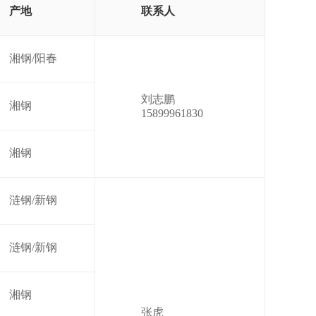
产地
联系人
湘钢/阳春
刘志鹏
湘钢
15899961830
湘钢
涟钢/新钢
涟钢/新钢
湘钢
张虎